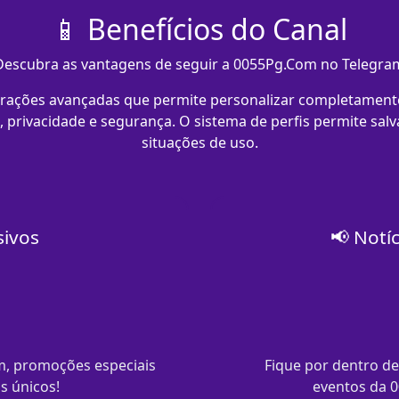
📱 Benefícios do Canal
Descubra as vantagens de seguir a 0055Pg.Com no Telegra
urações avançadas que permite personalizar completamente
, privacidade e segurança. O sistema de perfis permite sal
situações de uso.
sivos
📢 Notí
m, promoções especiais
Fique por dentro d
s únicos!
eventos da 