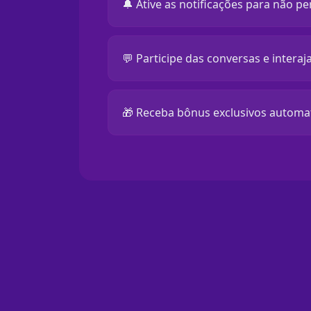
🔔 Ative as notificações para não p
💬 Participe das conversas e interaj
🎁 Receba bônus exclusivos autom