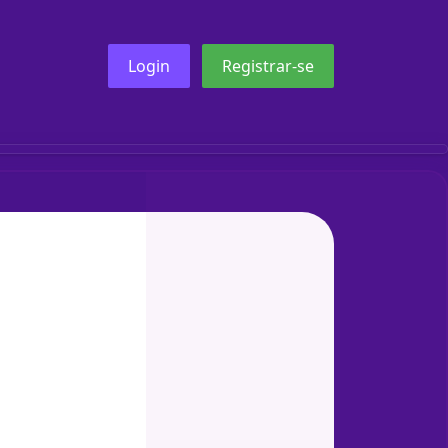
Login
Registrar-se