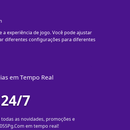
m
 a experiência de jogo. Você pode ajustar
var diferentes configurações para diferentes
cias em Tempo Real
24/7
e todas as novidades, promoções e
0055Pg.Com em tempo real!