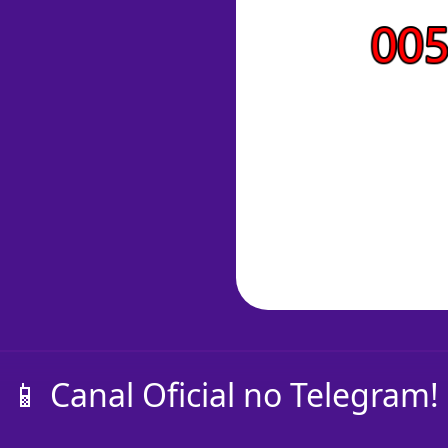
📱 Canal Oficial no Telegram!