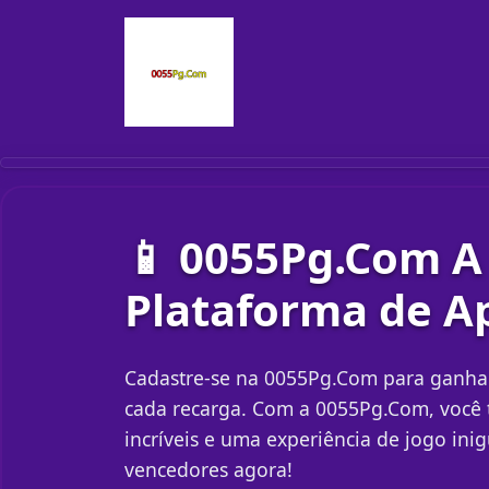
📱 0055Pg.Com A
Plataforma de A
Cadastre-se na 0055Pg.Com para ganha
cada recarga. Com a 0055Pg.Com, você
incríveis e uma experiência de jogo inig
vencedores agora!