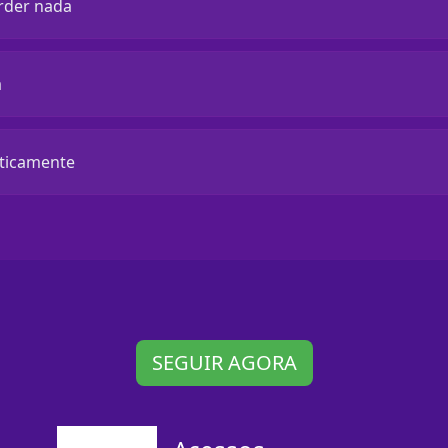
erder nada
a
aticamente
SEGUIR AGORA