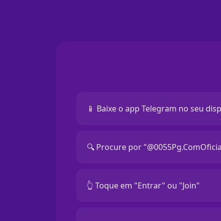
📱 Baixe o app Telegram no seu disp
🔍 Procure por "@0055Pg.ComOficia
👆 Toque em "Entrar" ou "Join"