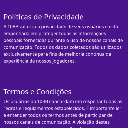
Políticas de Privacidade
A 10BB valoriza a privacidade de seus usuários e está
empenhada em proteger todas as informações
pessoais fornecidas durante o uso de nossos canais de
comunicação. Todos os dados coletados são utilizados
exclusivamente para fins de melhoria contínua da
experiência de nossos jogadores.
Termos e Condições
Os usuários da 10BB concordam em respeitar todas as
regras e regulamentos estabelecidos. É importante ler
e entender todos os termos antes de participar de
nossos canais de comunicação. A violação destes