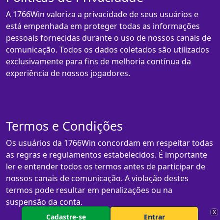
A 1766Win valoriza a privacidade de seus usuários e
está empenhada em proteger todas as informações
pessoais fornecidas durante o uso de nossos canais de
comunicação. Todos os dados coletados são utilizados
exclusivamente para fins de melhoria contínua da
experiência de nossos jogadores.
Termos e Condições
Os usuários da 1766Win concordam em respeitar todas
as regras e regulamentos estabelecidos. É importante
ler e entender todos os termos antes de participar de
nossos canais de comunicação. A violação destes
termos pode resultar em penalizações ou na
suspensão da conta.
X
Cadastre-se
Entrar