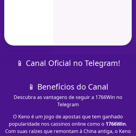
📱 Canal Oficial no Telegram!
📱 Benefícios do Canal
Descubra as vantagens de seguir a 1766Win no
Telegram
O Keno é um jogo de apostas que tem ganhado
popularidade nos cassinos online como o
1766Win
.
Com suas raízes que remontam à China antiga, o Keno