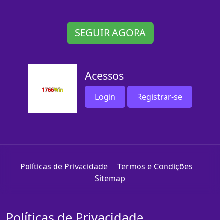
SEGUIR AGORA
Acessos
Login
Registrar-se
Políticas de Privacidade
Termos e Condições
Sitemap
Políticas de Privacidade