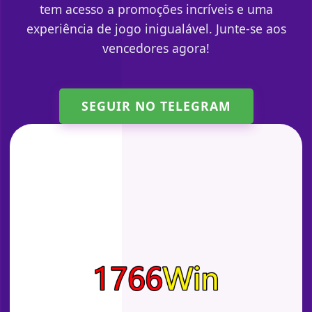
tem acesso a promoções incríveis e uma
experiência de jogo inigualável. Junte-se aos
vencedores agora!
SEGUIR NO TELEGRAM