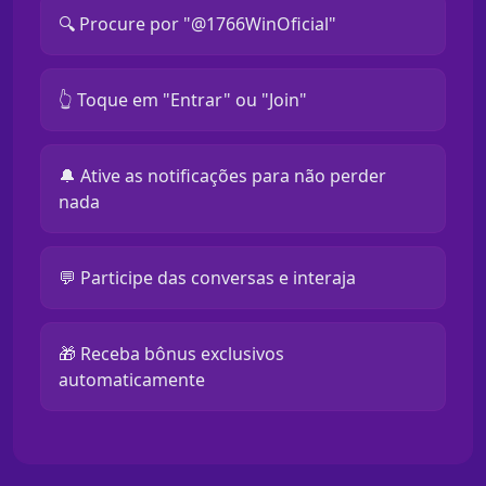
🔍 Procure por "@1766WinOficial"
👆 Toque em "Entrar" ou "Join"
🔔 Ative as notificações para não perder
nada
💬 Participe das conversas e interaja
🎁 Receba bônus exclusivos
automaticamente