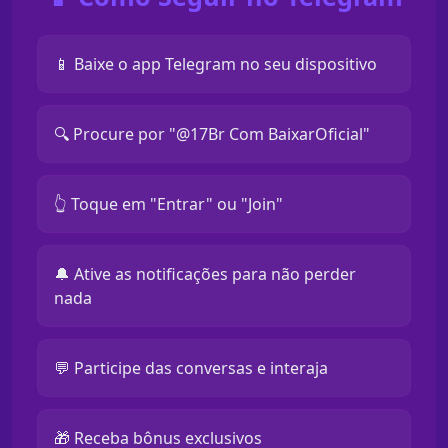
📱 Baixe o app Telegram no seu dispositivo
🔍 Procure por "@17Br Com BaixarOficial"
👆 Toque em "Entrar" ou "Join"
🔔 Ative as notificações para não perder
nada
💬 Participe das conversas e interaja
🎁 Receba bônus exclusivos