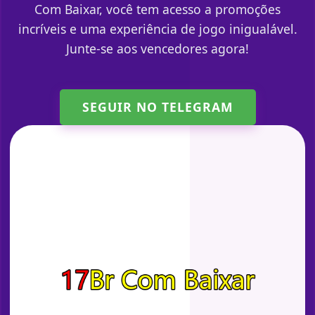
Com Baixar, você tem acesso a promoções
incríveis e uma experiência de jogo inigualável.
Junte-se aos vencedores agora!
SEGUIR NO TELEGRAM