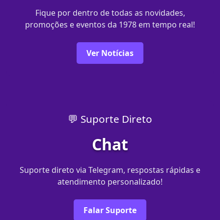
Fique por dentro de todas as novidades,
promoções e eventos da 1978 em tempo real!
Ver Notícias
💬 Suporte Direto
Chat
Suporte direto via Telegram, respostas rápidas e
atendimento personalizado!
Falar Suporte