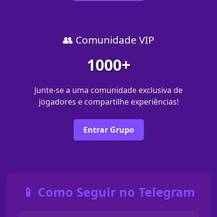
👥 Comunidade VIP
1000+
Junte-se a uma comunidade exclusiva de
jogadores e compartilhe experiências!
Entrar Grupo
📱 Como Seguir no Telegram