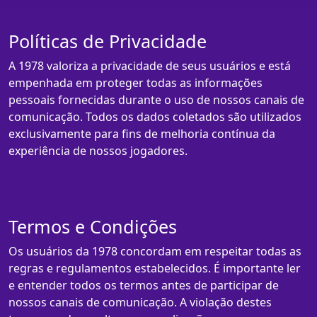
Políticas de Privacidade
A 1978 valoriza a privacidade de seus usuários e está
empenhada em proteger todas as informações
pessoais fornecidas durante o uso de nossos canais de
comunicação. Todos os dados coletados são utilizados
exclusivamente para fins de melhoria contínua da
experiência de nossos jogadores.
Termos e Condições
Os usuários da 1978 concordam em respeitar todas as
regras e regulamentos estabelecidos. É importante ler
e entender todos os termos antes de participar de
nossos canais de comunicação. A violação destes