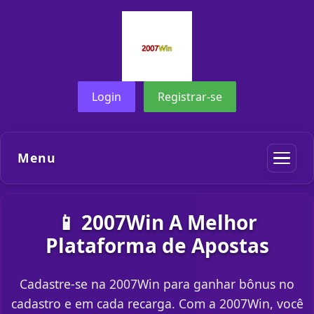
Login
Registrar-se
Menu
📱 2007Win A Melhor
Plataforma de Apostas
Cadastre-se na 2007Win para ganhar bônus no
cadastro e em cada recarga. Com a 2007Win, você