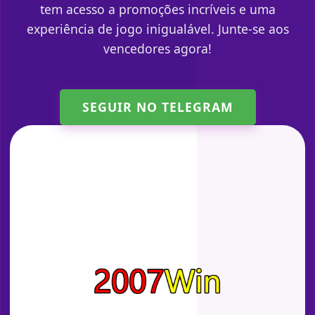
tem acesso a promoções incríveis e uma
experiência de jogo inigualável. Junte-se aos
vencedores agora!
SEGUIR NO TELEGRAM