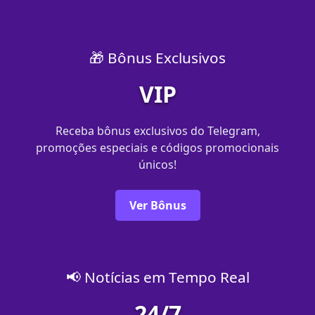
🎁 Bônus Exclusivos
VIP
Receba bônus exclusivos do Telegram,
promoções especiais e códigos promocionais
únicos!
Ver Bônus
📢 Notícias em Tempo Real
24/7