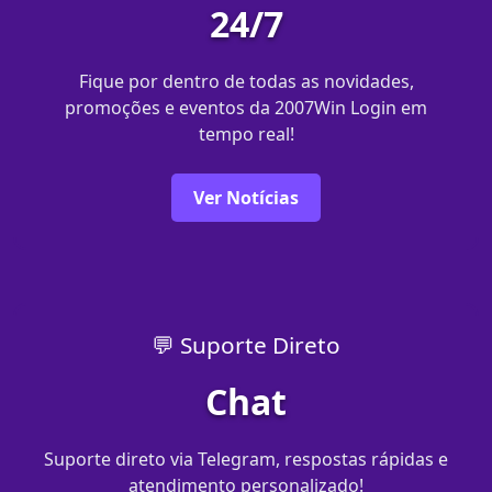
24/7
Fique por dentro de todas as novidades,
promoções e eventos da 2007Win Login em
tempo real!
Ver Notícias
💬 Suporte Direto
Chat
Suporte direto via Telegram, respostas rápidas e
atendimento personalizado!