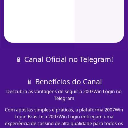
📱 Canal Oficial no Telegram!
📱 Benefícios do Canal
Descubra as vantagens de seguir a 2007Win Login no
Telegram
Com apostas simples e práticas, a plataforma 2007Win
Login Brasil e a 2007Win Login entregam uma
experiência de cassino de alta qualidade para todos os