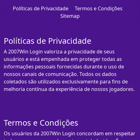
Políticas de Privacidade
Termos e Condições
Sitemap
Políticas de Privacidade
A 2007Win Login valoriza a privacidade de seus
usuários e está empenhada em proteger todas as
informações pessoais fornecidas durante o uso de
nossos canais de comunicação. Todos os dados
coletados são utilizados exclusivamente para fins de
melhoria contínua da experiência de nossos jogadores.
Termos e Condições
Os usuários da 2007Win Login concordam em respeitar