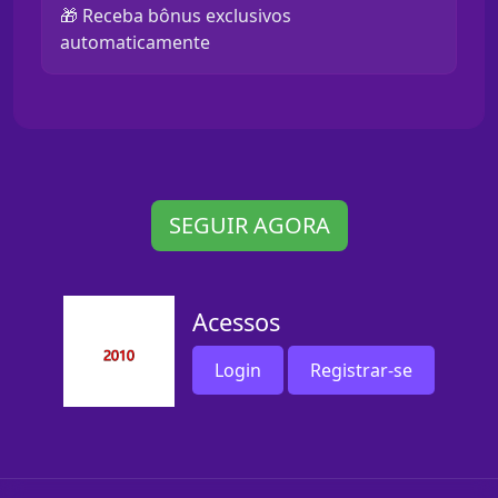
🎁 Receba bônus exclusivos
automaticamente
SEGUIR AGORA
Acessos
Login
Registrar-se