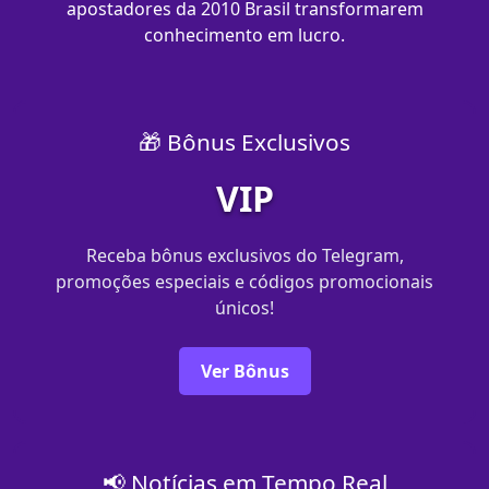
apostadores da 2010 Brasil transformarem
conhecimento em lucro.
🎁 Bônus Exclusivos
VIP
Receba bônus exclusivos do Telegram,
promoções especiais e códigos promocionais
únicos!
Ver Bônus
📢 Notícias em Tempo Real