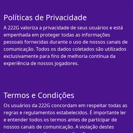
Políticas de Privacidade
A 222G valoriza a privacidade de seus usuários e está
empenhada em proteger todas as informações
pessoais fornecidas durante o uso de nossos canais de
comunicação. Todos os dados coletados são utilizados
exclusivamente para fins de melhoria contínua da
experiência de nossos jogadores.
Termos e Condições
Os usuários da 222G concordam em respeitar todas as
regras e regulamentos estabelecidos. É importante ler
e entender todos os termos antes de participar de
nossos canais de comunicação. A violação destes