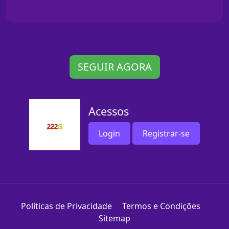
SEGUIR AGORA
Acessos
Login
Registrar-se
Políticas de Privacidade
Termos e Condições
Sitemap