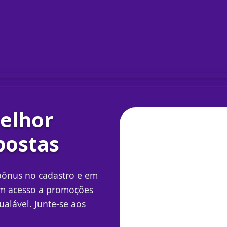
elhor
postas
bônus no cadastro e em
em acesso a promoções
ualável. Junte-se aos