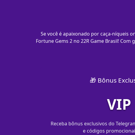
Se você é apaixonado por caça-níqueis on
Fortune Gems 2 no 22R Game Brasil! Com gr
🎁 Bônus Exclu
VIP
Receba bônus exclusivos do Telegra
e códigos promocionai