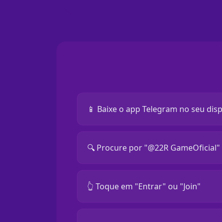
📱 Baixe o app Telegram no seu disp
🔍 Procure por "@22R GameOficial"
👆 Toque em "Entrar" ou "Join"