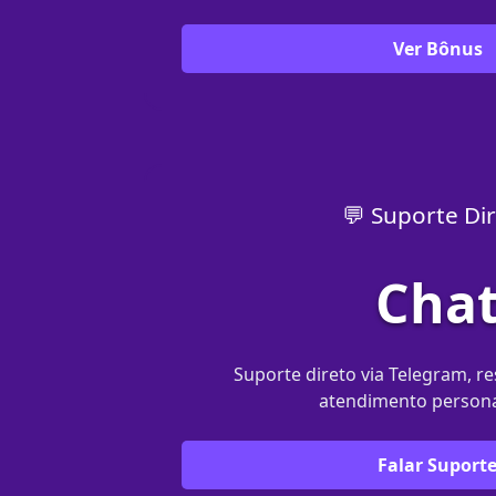
Ver Bônus
💬 Suporte Di
Cha
Suporte direto via Telegram, r
atendimento persona
Falar Suport