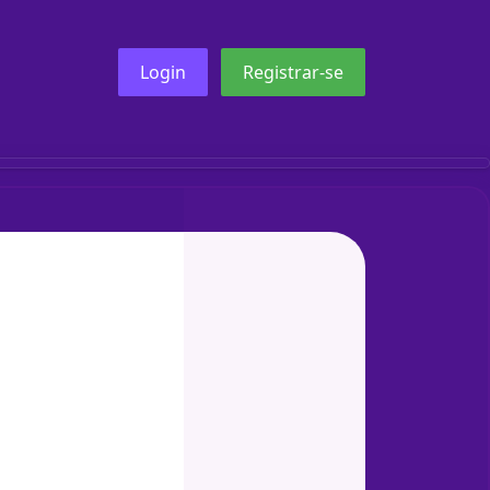
Login
Registrar-se