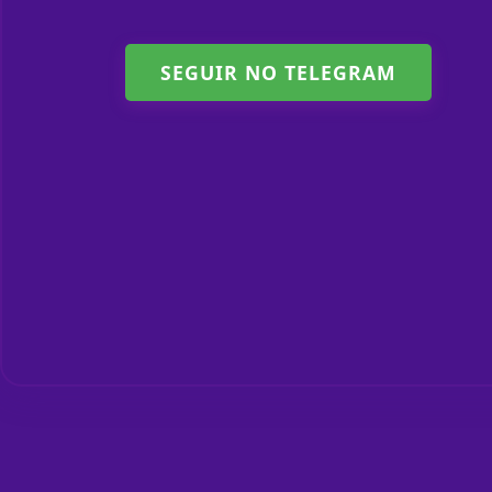
SEGUIR NO TELEGRAM