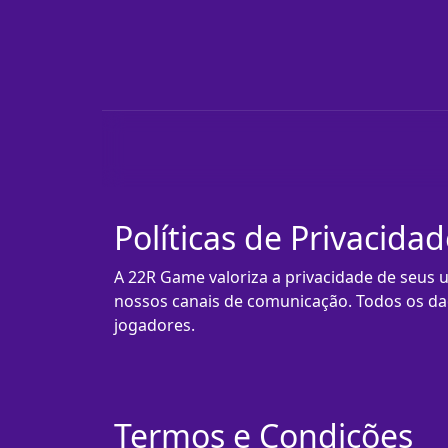
Políticas de Privacida
A 22R Game valoriza a privacidade de seus
nossos canais de comunicação. Todos os dad
jogadores.
Termos e Condições