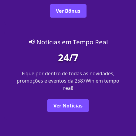
Ver Bônus
📢 Notícias em Tempo Real
24/7
Fique por dentro de todas as novidades,
promoções e eventos da 2587Win em tempo
real!
Ver Notícias