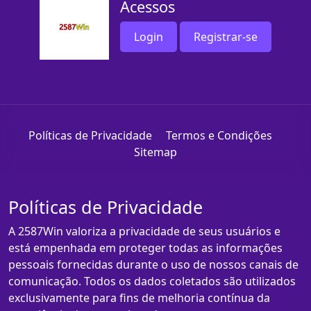
Acessos
Login
Registrar-se
Políticas de Privacidade
Termos e Condições
Sitemap
Políticas de Privacidade
A 2587Win valoriza a privacidade de seus usuários e
está empenhada em proteger todas as informações
pessoais fornecidas durante o uso de nossos canais de
comunicação. Todos os dados coletados são utilizados
exclusivamente para fins de melhoria contínua da