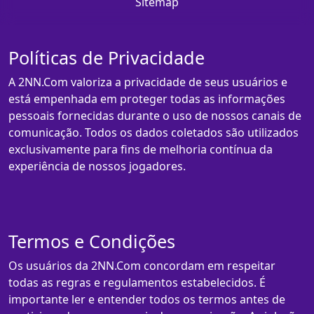
Sitemap
Políticas de Privacidade
A 2NN.Com valoriza a privacidade de seus usuários e
está empenhada em proteger todas as informações
pessoais fornecidas durante o uso de nossos canais de
comunicação. Todos os dados coletados são utilizados
exclusivamente para fins de melhoria contínua da
experiência de nossos jogadores.
Termos e Condições
Os usuários da 2NN.Com concordam em respeitar
todas as regras e regulamentos estabelecidos. É
importante ler e entender todos os termos antes de