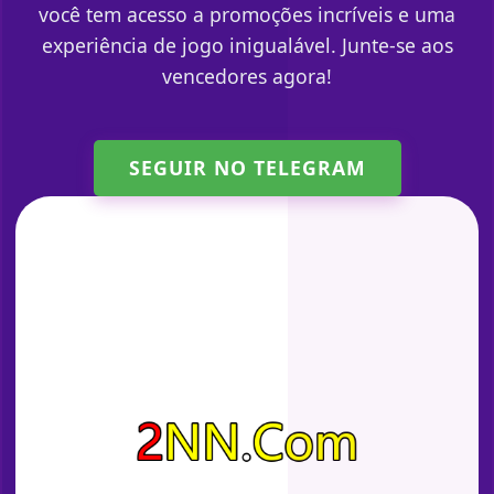
você tem acesso a promoções incríveis e uma
experiência de jogo inigualável. Junte-se aos
vencedores agora!
SEGUIR NO TELEGRAM