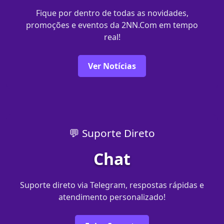
Fique por dentro de todas as novidades,
promoções e eventos da 2NN.Com em tempo
real!
Ver Notícias
💬 Suporte Direto
Chat
Suporte direto via Telegram, respostas rápidas e
atendimento personalizado!