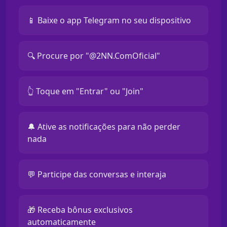
📱 Baixe o app Telegram no seu dispositivo
🔍 Procure por "@2NN.ComOficial"
👆 Toque em "Entrar" ou "Join"
🔔 Ative as notificações para não perder
nada
💬 Participe das conversas e interaja
🎁 Receba bônus exclusivos
automaticamente