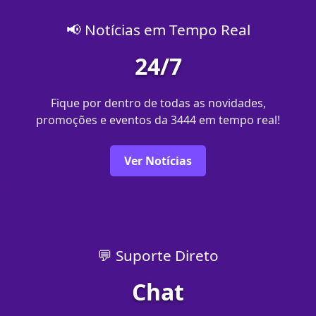
📢 Notícias em Tempo Real
24/7
Fique por dentro de todas as novidades,
promoções e eventos da 3444 em tempo real!
Ver Notícias
💬 Suporte Direto
Chat