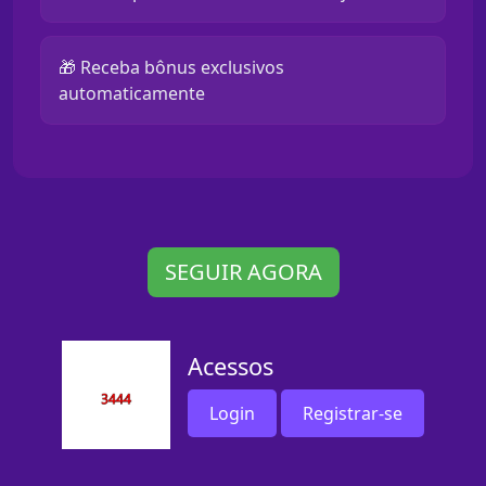
🎁 Receba bônus exclusivos
automaticamente
SEGUIR AGORA
Acessos
Login
Registrar-se