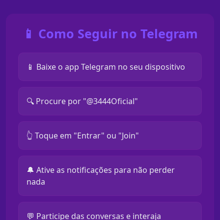
📱 Como Seguir no Telegram
📱 Baixe o app Telegram no seu dispositivo
🔍 Procure por "@3444Oficial"
👆 Toque em "Entrar" ou "Join"
🔔 Ative as notificações para não perder
nada
💬 Participe das conversas e interaja