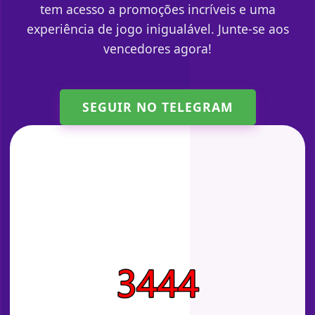
tem acesso a promoções incríveis e uma
experiência de jogo inigualável. Junte-se aos
vencedores agora!
SEGUIR NO TELEGRAM