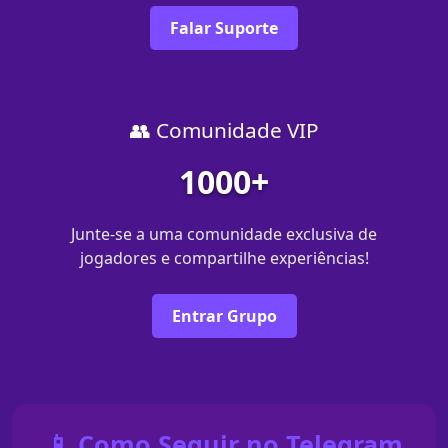
Falar Suporte
👥 Comunidade VIP
1000+
Junte-se a uma comunidade exclusiva de
jogadores e compartilhe experiências!
Entrar Grupo
📱 Como Seguir no Telegram