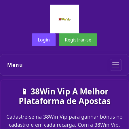
Login
Registrar-se
Menu
📱 38Win Vip A Melhor
Plataforma de Apostas
Cadastre-se na 38Win Vip para ganhar bônus no
cadastro e em cada recarga. Com a 38Win Vip,