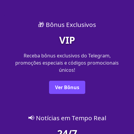
🎁 Bônus Exclusivos
VIP
Receba bônus exclusivos do Telegram,
promoções especiais e códigos promocionais
únicos!
Ver Bônus
📢 Notícias em Tempo Real
24/7