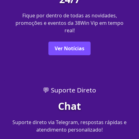
Fique por dentro de todas as novidades,
promoções e eventos da 38Win Vip em tempo
real!
Ver Notícias
💬 Suporte Direto
Chat
Suporte direto via Telegram, respostas rápidas e
atendimento personalizado!