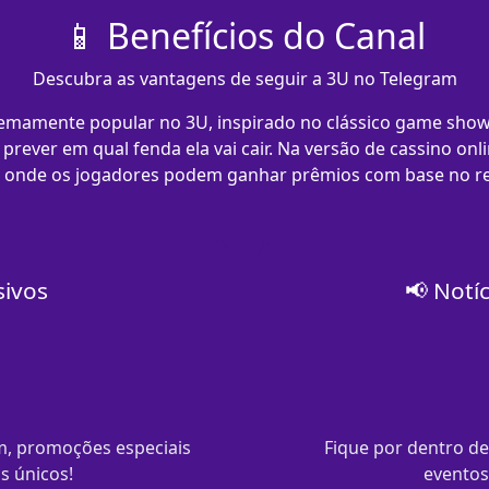
📱 Benefícios do Canal
Descubra as vantagens de seguir a 3U no Telegram
emamente popular no 3U, inspirado no clássico game show “
prever em qual fenda ela vai cair. Na versão de cassino onl
, onde os jogadores podem ganhar prêmios com base no re
sivos
📢 Notí
m, promoções especiais
Fique por dentro d
s únicos!
eventos