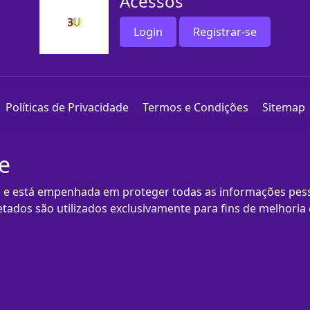
Acessos
Login
Registrar-se
Políticas de Privacidade
Termos e Condições
Sitemap
de
os e está empenhada em proteger todas as informações pes
tados são utilizados exclusivamente para fins de melhoria