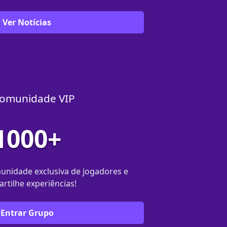
Ver Notícias
Comunidade VIP
1000+
unidade exclusiva de jogadores e
rtilhe experiências!
Entrar Grupo