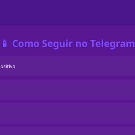
📱 Como Seguir no Telegram
ositivo