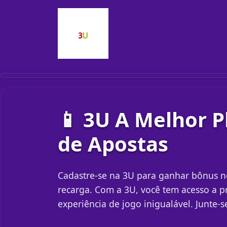
📱 3U A Melhor 
de Apostas
Cadastre-se na 3U para ganhar bônus n
recarga. Com a 3U, você tem acesso a p
experiência de jogo inigualável. Junte-