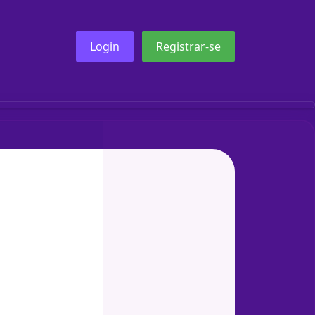
Login
Registrar-se