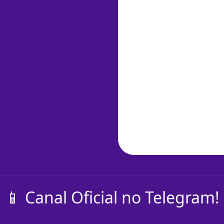
📱 Canal Oficial no Telegram!