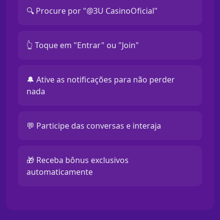
🔍 Procure por "@3U CasinoOficial"
👆 Toque em "Entrar" ou "Join"
🔔 Ative as notificações para não perder
nada
💬 Participe das conversas e interaja
🎁 Receba bônus exclusivos
automaticamente