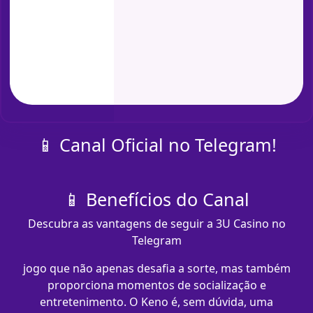
📱 Canal Oficial no Telegram!
📱 Benefícios do Canal
Descubra as vantagens de seguir a 3U Casino no
Telegram
jogo que não apenas desafia a sorte, mas também
proporciona momentos de socialização e
entretenimento. O Keno é, sem dúvida, uma