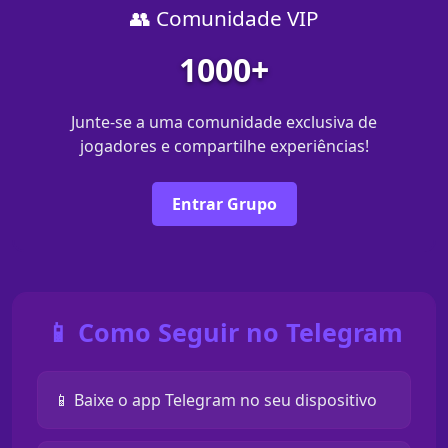
👥 Comunidade VIP
1000+
Junte-se a uma comunidade exclusiva de
jogadores e compartilhe experiências!
Entrar Grupo
📱 Como Seguir no Telegram
📱 Baixe o app Telegram no seu dispositivo