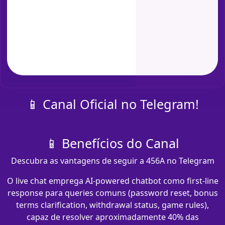
📱 Canal Oficial no Telegram!
📱 Benefícios do Canal
Descubra as vantagens de seguir a 456A no Telegram
O live chat emprega AI-powered chatbot como first-line
response para queries comuns (password reset, bonus
terms clarification, withdrawal status, game rules),
capaz de resolver aproximadamente 40% das