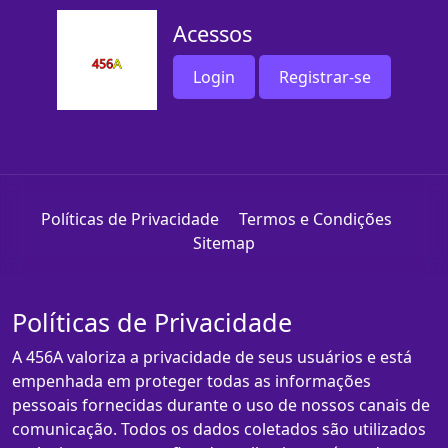
Acessos
Login
Registrar-se
Políticas de Privacidade
Termos e Condições
Sitemap
Políticas de Privacidade
A 456A valoriza a privacidade de seus usuários e está
empenhada em proteger todas as informações
pessoais fornecidas durante o uso de nossos canais de
comunicação. Todos os dados coletados são utilizados