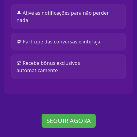
🔔 Ative as notificações para não perder
nada
💬 Participe das conversas e interaja
🎁 Receba bônus exclusivos
automaticamente
SEGUIR AGORA