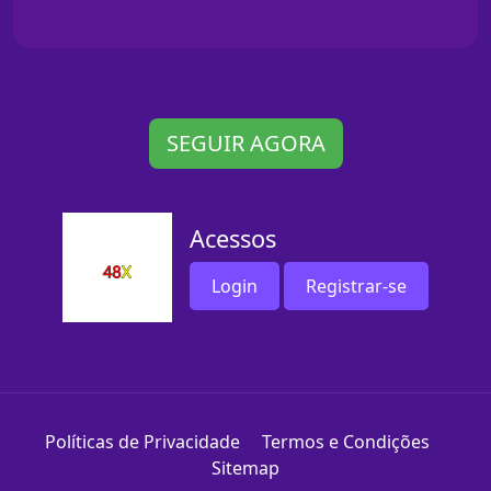
SEGUIR AGORA
Acessos
Login
Registrar-se
Políticas de Privacidade
Termos e Condições
Sitemap