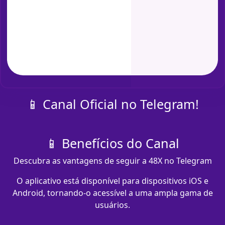
📱 Canal Oficial no Telegram!
📱 Benefícios do Canal
Descubra as vantagens de seguir a 48X no Telegram
O aplicativo está disponível para dispositivos iOS e
Android, tornando-o acessível a uma ampla gama de
usuários.