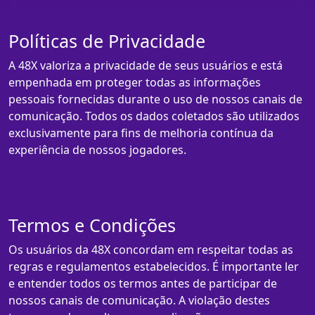
Políticas de Privacidade
A 48X valoriza a privacidade de seus usuários e está
empenhada em proteger todas as informações
pessoais fornecidas durante o uso de nossos canais de
comunicação. Todos os dados coletados são utilizados
exclusivamente para fins de melhoria contínua da
experiência de nossos jogadores.
Termos e Condições
Os usuários da 48X concordam em respeitar todas as
regras e regulamentos estabelecidos. É importante ler
e entender todos os termos antes de participar de
nossos canais de comunicação. A violação destes