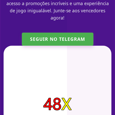
acesso a promoções incríveis e uma experiência
de jogo inigualável. Junte-se aos vencedores
agora!
SEGUIR NO TELEGRAM