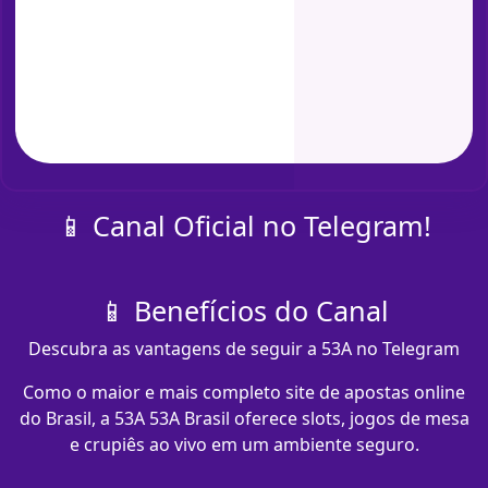
📱 Canal Oficial no Telegram!
📱 Benefícios do Canal
Descubra as vantagens de seguir a 53A no Telegram
Como o maior e mais completo site de apostas online
do Brasil, a 53A 53A Brasil oferece slots, jogos de mesa
e crupiês ao vivo em um ambiente seguro.