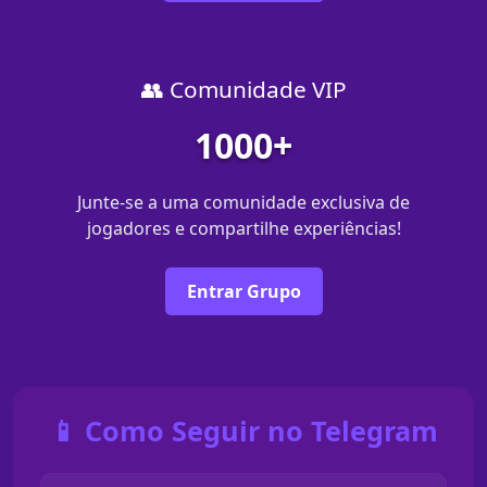
👥 Comunidade VIP
1000+
Junte-se a uma comunidade exclusiva de
jogadores e compartilhe experiências!
Entrar Grupo
📱 Como Seguir no Telegram