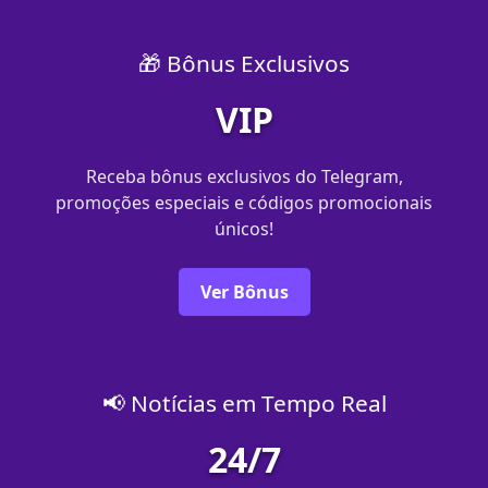
🎁 Bônus Exclusivos
VIP
Receba bônus exclusivos do Telegram,
promoções especiais e códigos promocionais
únicos!
Ver Bônus
📢 Notícias em Tempo Real
24/7