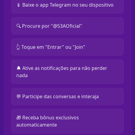
📱 Baixe o app Telegram no seu dispositivo
🔍 Procure por "@53AOficial"
👆 Toque em "Entrar" ou "Join"
🔔 Ative as notificações para não perder
nada
💬 Participe das conversas e interaja
🎁 Receba bônus exclusivos
automaticamente