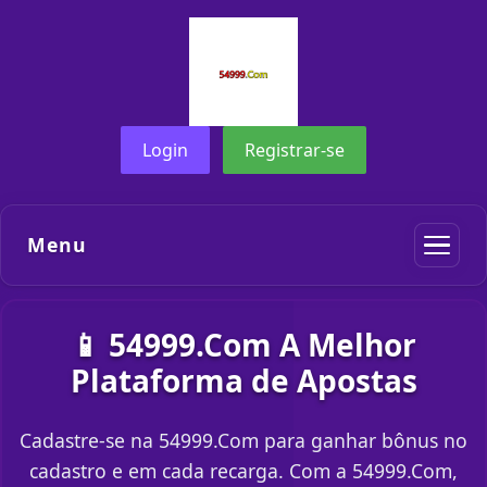
Login
Registrar-se
Menu
📱 54999.Com A Melhor
Plataforma de Apostas
Cadastre-se na 54999.Com para ganhar bônus no
cadastro e em cada recarga. Com a 54999.Com,