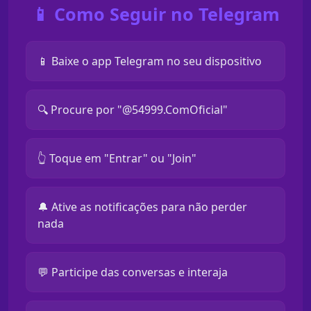
📱 Como Seguir no Telegram
📱 Baixe o app Telegram no seu dispositivo
🔍 Procure por "@54999.ComOficial"
👆 Toque em "Entrar" ou "Join"
🔔 Ative as notificações para não perder
nada
💬 Participe das conversas e interaja