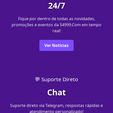
24/7
Fique por dentro de todas as novidades,
promoções e eventos da 54999.Com em tempo
real!
Ver Notícias
💬 Suporte Direto
Chat
Suporte direto via Telegram, respostas rápidas e
atendimento personalizado!