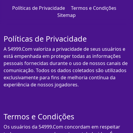
Políticas de Privacidade
Termos e Condições
Sitemap
Políticas de Privacidade
A 54999.Com valoriza a privacidade de seus usuários e
está empenhada em proteger todas as informações
pessoais fornecidas durante o uso de nossos canais de
comunicação. Todos os dados coletados são utilizados
exclusivamente para fins de melhoria contínua da
experiência de nossos jogadores.
Termos e Condições
Os usuários da 54999.Com concordam em respeitar