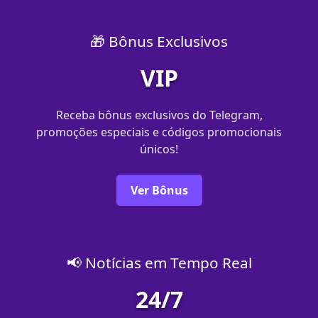
🎁 Bônus Exclusivos
VIP
Receba bônus exclusivos do Telegram,
promoções especiais e códigos promocionais
únicos!
Ver Bônus
📢 Notícias em Tempo Real
24/7