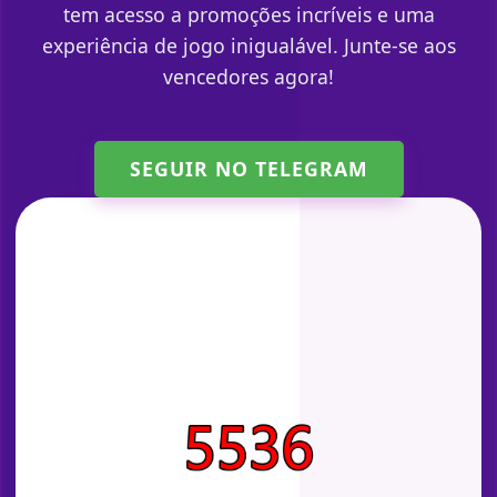
tem acesso a promoções incríveis e uma
experiência de jogo inigualável. Junte-se aos
vencedores agora!
SEGUIR NO TELEGRAM