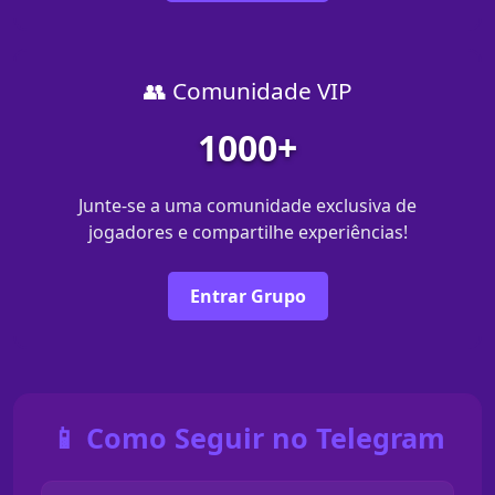
👥 Comunidade VIP
1000+
Junte-se a uma comunidade exclusiva de
jogadores e compartilhe experiências!
Entrar Grupo
📱 Como Seguir no Telegram