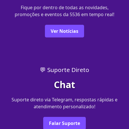
Fique por dentro de todas as novidades,
promoções e eventos da 5536 em tempo real!
Ver Notícias
💬 Suporte Direto
Chat
Suporte direto via Telegram, respostas rápidas e
atendimento personalizado!
Falar Suporte