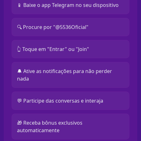
📱 Baixe o app Telegram no seu dispositivo
🔍 Procure por "@5536Oficial"
👆 Toque em "Entrar" ou "Join"
🔔 Ative as notificações para não perder
nada
💬 Participe das conversas e interaja
🎁 Receba bônus exclusivos
automaticamente