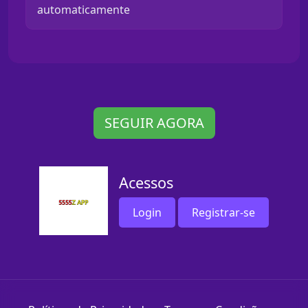
automaticamente
SEGUIR AGORA
Acessos
Login
Registrar-se