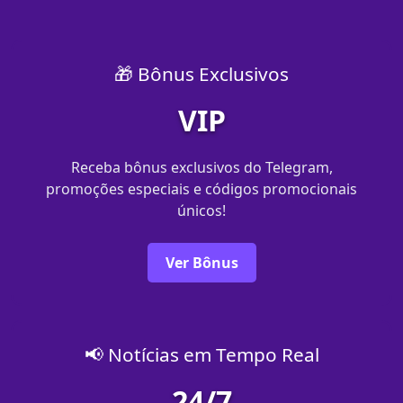
🎁 Bônus Exclusivos
VIP
Receba bônus exclusivos do Telegram,
promoções especiais e códigos promocionais
únicos!
Ver Bônus
📢 Notícias em Tempo Real
24/7