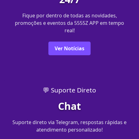
Fique por dentro de todas as novidades,
promoções e eventos da 5555Z APP em tempo
real!
Ver Notícias
💬 Suporte Direto
Chat
Suporte direto via Telegram, respostas rápidas e
atendimento personalizado!