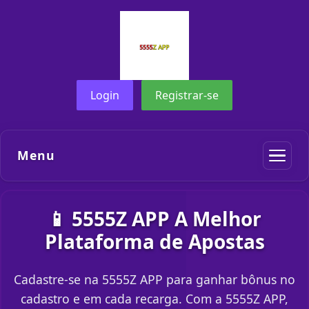
Login
Registrar-se
Menu
📱 5555Z APP A Melhor
Plataforma de Apostas
Cadastre-se na 5555Z APP para ganhar bônus no
cadastro e em cada recarga. Com a 5555Z APP,