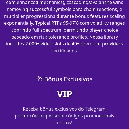
com enhanced mechanics), cascading/avalanche wins
removing successful symbols para chain reactions, e
multiplier progressions durante bonus features scaling
exponentially. Typical RTPs 95-97% com volatility ranges
cobrindo full spectrum, permitindo player choice
baseado em risk tolerance profiles. Nossa library
includes 2.000+ video slots de 40+ premium providers
certificados.
🎁 Bônus Exclusivos
VIP
Receba bônus exclusivos do Telegram,
promoções especiais e códigos promocionais
únicos!