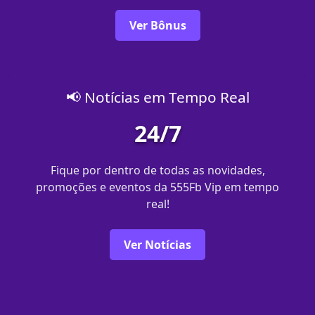
Ver Bônus
📢 Notícias em Tempo Real
24/7
Fique por dentro de todas as novidades,
promoções e eventos da 555Fb Vip em tempo
real!
Ver Notícias