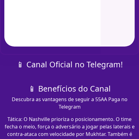
📱 Canal Oficial no Telegram!
📱 Benefícios do Canal
Descubra as vantagens de seguir a 55AA Paga no
Telegram
Tática: O Nashville prioriza o posicionamento. O time
fecha o meio, força o adversário a jogar pelas laterais e
contra-ataca com velocidade por Mukhtar. Também é