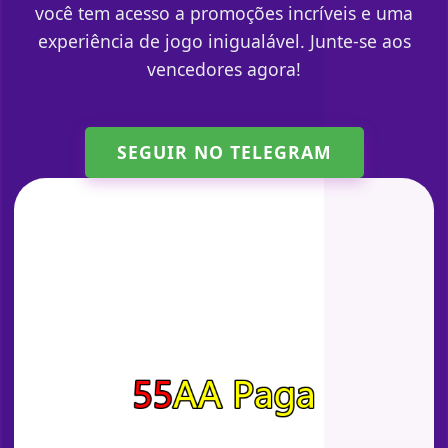
você tem acesso a promoções incríveis e uma
experiência de jogo inigualável. Junte-se aos
vencedores agora!
SEGUIR NO TELEGRAM