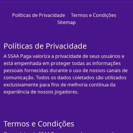
Políticas de Privacidade
Termos e Condições
Sitemap
Políticas de Privacidade
A 55AA Paga valoriza a privacidade de seus usuários e
está empenhada em proteger todas as informações
pessoais fornecidas durante o uso de nossos canais de
comunicação. Todos os dados coletados são utilizados
exclusivamente para fins de melhoria contínua da
experiência de nossos jogadores.
Termos e Condições