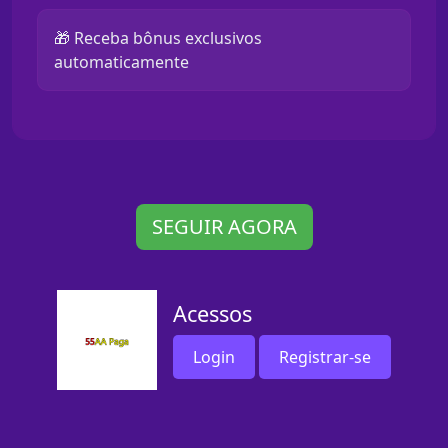
🎁 Receba bônus exclusivos
automaticamente
SEGUIR AGORA
Acessos
Login
Registrar-se