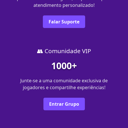
atendimento personalizado!
Falar Suporte
👥 Comunidade VIP
1000+
Junte-se a uma comunidade exclusiva de
jogadores e compartilhe experiências!
Entrar Grupo