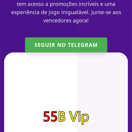
tem acesso a promoções incríveis e uma
experiência de jogo inigualável. Junte-se aos
vencedores agora!
SEGUIR NO TELEGRAM