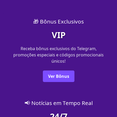
🎁 Bônus Exclusivos
VIP
Receba bônus exclusivos do Telegram,
promoções especiais e códigos promocionais
únicos!
Ver Bônus
📢 Notícias em Tempo Real
24/7