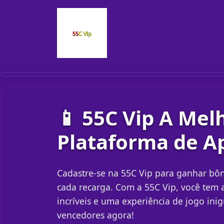
📱 55C Vip A Mel
Plataforma de A
Cadastre-se na 55C Vip para ganhar bô
cada recarga. Com a 55C Vip, você tem
incríveis e uma experiência de jogo inig
vencedores agora!