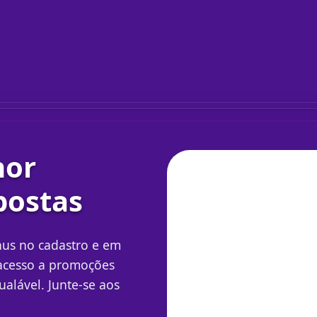
hor
postas
nus no cadastro e em
 acesso a promoções
ualável. Junte-se aos