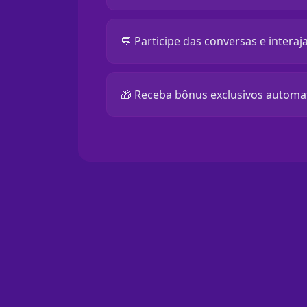
💬 Participe das conversas e interaj
🎁 Receba bônus exclusivos autom