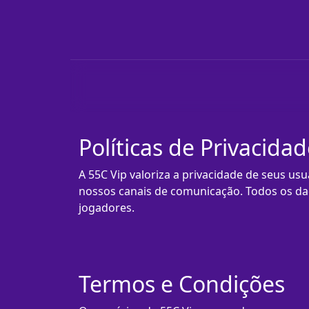
Políticas de Privacida
A 55C Vip valoriza a privacidade de seus u
nossos canais de comunicação. Todos os dad
jogadores.
Termos e Condições