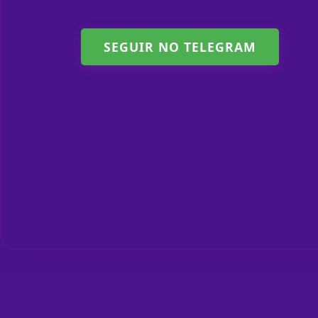
SEGUIR NO TELEGRAM