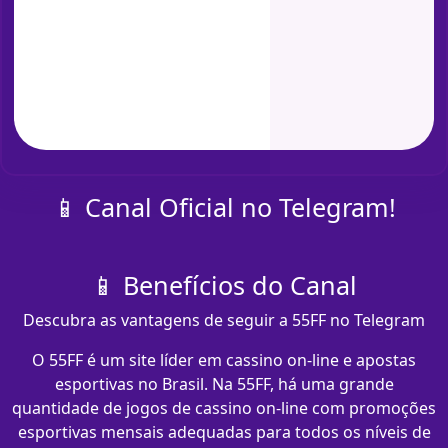
📱 Canal Oficial no Telegram!
📱 Benefícios do Canal
Descubra as vantagens de seguir a 55FF no Telegram
O 55FF é um site líder em cassino on-line e apostas
esportivas no Brasil. Na 55FF, há uma grande
quantidade de jogos de cassino on-line com promoções
esportivas mensais adequadas para todos os níveis de