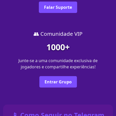
Falar Suporte
👥 Comunidade VIP
1000+
Junte-se a uma comunidade exclusiva de
jogadores e compartilhe experiências!
Entrar Grupo
📱 Como Seguir no Telegram