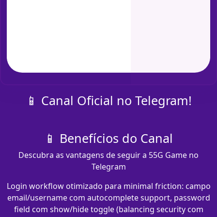
📱 Canal Oficial no Telegram!
📱 Benefícios do Canal
Descubra as vantagens de seguir a 55G Game no
Telegram
Login workflow otimizado para minimal friction: campo
email/username com autocomplete support, password
field com show/hide toggle (balancing security com