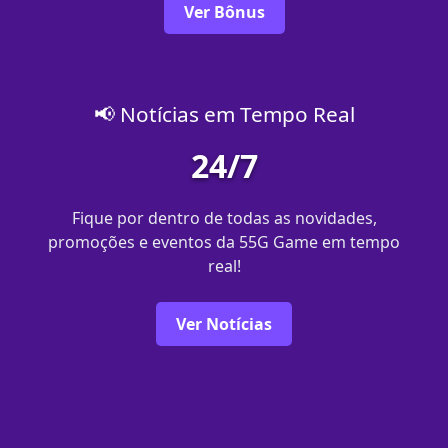
Ver Bônus
📢 Notícias em Tempo Real
24/7
Fique por dentro de todas as novidades,
promoções e eventos da 55G Game em tempo
real!
Ver Notícias