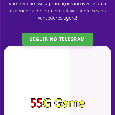
você tem acesso a promoções incríveis e uma
experiência de jogo inigualável. Junte-se aos
vencedores agora!
SEGUIR NO TELEGRAM