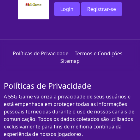
Login
Registrar-se
Políticas de Privacidade
Termos e Condições
Sitemap
Políticas de Privacidade
A 55G Game valoriza a privacidade de seus usuários e
está empenhada em proteger todas as informações
pessoais fornecidas durante o uso de nossos canais de
comunicação. Todos os dados coletados são utilizados
exclusivamente para fins de melhoria contínua da
experiência de nossos jogadores.