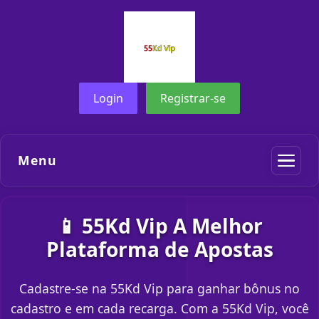
Login
Registrar-se
Menu
📱 55Kd Vip A Melhor
Plataforma de Apostas
Cadastre-se na 55Kd Vip para ganhar bônus no
cadastro e em cada recarga. Com a 55Kd Vip, você