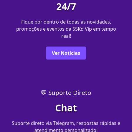
24/7
Fique por dentro de todas as novidades,
promoções e eventos da 55Kd Vip em tempo
real!
Ver Notícias
💬 Suporte Direto
Chat
Suporte direto via Telegram, respostas rápidas e
atendimento personalizado!