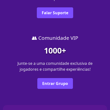
Falar Suporte
👥 Comunidade VIP
1000+
Junte-se a uma comunidade exclusiva de
jogadores e compartilhe experiências!
Entrar Grupo