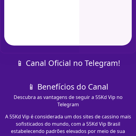
📱 Canal Oficial no Telegram!
📱 Benefícios do Canal
Descubra as vantagens de seguir a 55Kd Vip no
Telegram
A 55Kd Vip é considerada um dos sites de cassino mais
sofisticados do mundo, com a 55Kd Vip Brasil
estabelecendo padrões elevados por meio de sua