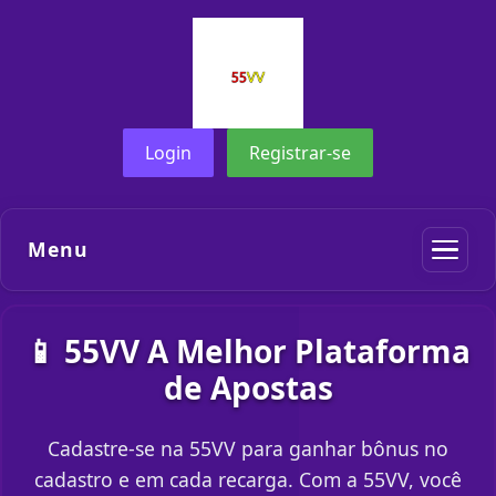
Login
Registrar-se
Menu
📱 55VV A Melhor Plataforma
de Apostas
Cadastre-se na 55VV para ganhar bônus no
cadastro e em cada recarga. Com a 55VV, você