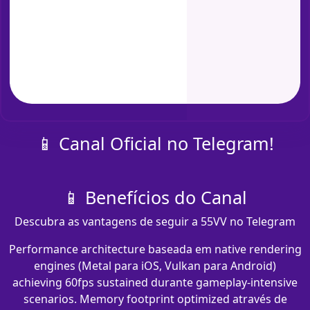
📱 Canal Oficial no Telegram!
📱 Benefícios do Canal
Descubra as vantagens de seguir a 55VV no Telegram
Performance architecture baseada em native rendering
engines (Metal para iOS, Vulkan para Android)
achieving 60fps sustained durante gameplay-intensive
scenarios. Memory footprint optimized através de