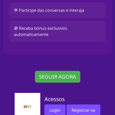
💬 Participe das conversas e interaja
🎁 Receba bônus exclusivos
automaticamente
SEGUIR AGORA
Acessos
Login
Registrar-se