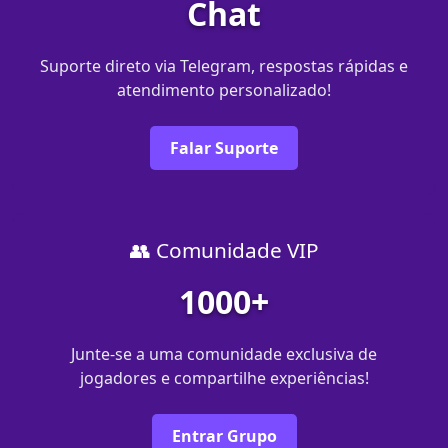
Chat
Suporte direto via Telegram, respostas rápidas e
atendimento personalizado!
Falar Suporte
👥 Comunidade VIP
1000+
Junte-se a uma comunidade exclusiva de
jogadores e compartilhe experiências!
Entrar Grupo