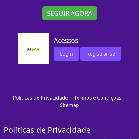
SEGUIR AGORA
Acessos
Login
Registrar-se
Políticas de Privacidade
Termos e Condições
Sitemap
Políticas de Privacidade