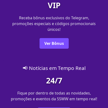
VIP
Receba bônus exclusivos do Telegram,
promoções especiais e códigos promocionais
únicos!
Ver Bônus
📢 Notícias em Tempo Real
24/7
Fique por dentro de todas as novidades,
promoções e eventos da 55WW em tempo real!