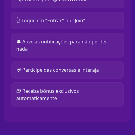
👆 Toque em "Entrar" ou "Join"
🔔 Ative as notificações para não perder
nada
💬 Participe das conversas e interaja
🎁 Receba bônus exclusivos
automaticamente