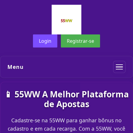
Login
Registrar-se
Menu
📱 55WW A Melhor Plataforma
de Apostas
Cadastre-se na 55WW para ganhar bônus no
cadastro e em cada recarga. Com a 55WW, você