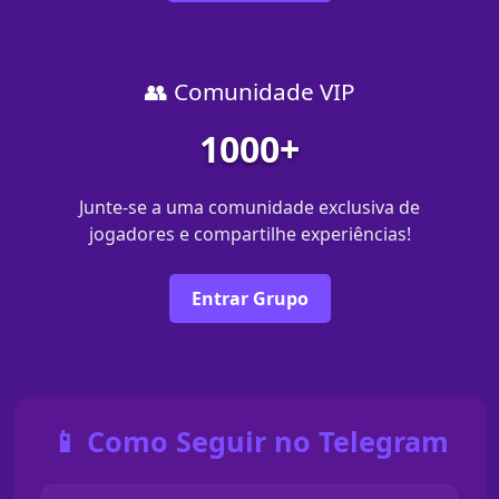
👥 Comunidade VIP
1000+
Junte-se a uma comunidade exclusiva de
jogadores e compartilhe experiências!
Entrar Grupo
📱 Como Seguir no Telegram