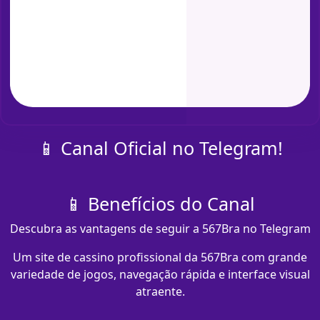
📱 Canal Oficial no Telegram!
📱 Benefícios do Canal
Descubra as vantagens de seguir a 567Bra no Telegram
Um site de cassino profissional da 567Bra com grande
variedade de jogos, navegação rápida e interface visual
atraente.