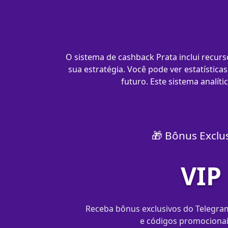
O sistema de cashback Prata inclui recu
sua estratégia. Você pode ver estatístic
futuro. Este sistema analít
🎁 Bônus Exclu
VIP
Receba bônus exclusivos do Telegra
e códigos promocionai