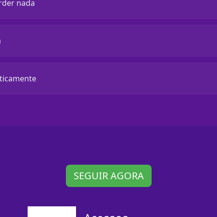
erder nada
a
aticamente
SEGUIR AGORA