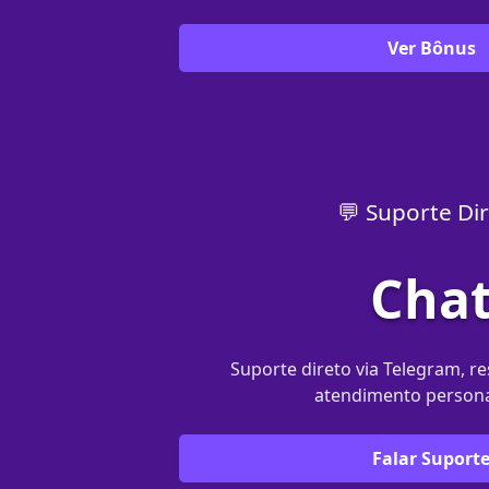
Ver Bônus
💬 Suporte Di
Cha
Suporte direto via Telegram, r
atendimento persona
Falar Suport