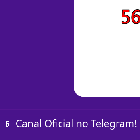
📱 Canal Oficial no Telegram!