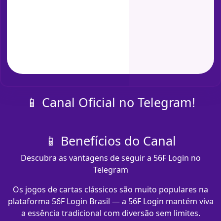
📱 Canal Oficial no Telegram!
📱 Benefícios do Canal
Descubra as vantagens de seguir a 56F Login no
Telegram
Os jogos de cartas clássicos são muito populares na
plataforma 56F Login Brasil — a 56F Login mantém viva
a essência tradicional com diversão sem limites.