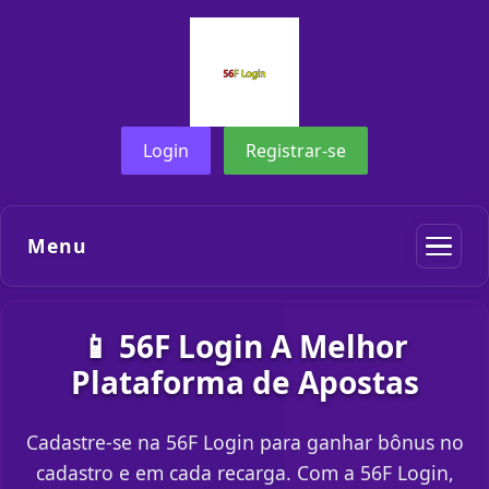
Login
Registrar-se
Menu
📱 56F Login A Melhor
Plataforma de Apostas
Cadastre-se na 56F Login para ganhar bônus no
cadastro e em cada recarga. Com a 56F Login,