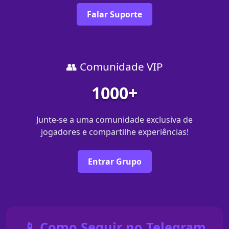
Falar Suporte
👥 Comunidade VIP
1000+
Junte-se a uma comunidade exclusiva de
jogadores e compartilhe experiências!
Entrar Grupo
📱 Como Seguir no Telegram