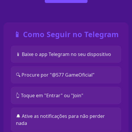
📱 Como Seguir no Telegram
📱 Baixe o app Telegram no seu dispositivo
🔍 Procure por "@577 GameOficial"
👆 Toque em "Entrar" ou "Join"
🔔 Ative as notificações para não perder
nada