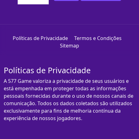
Políticas de Privacidade
Termos e Condições
Sitemap
Políticas de Privacidade
A 577 Game valoriza a privacidade de seus usuários e
está empenhada em proteger todas as informações
pessoais fornecidas durante o uso de nossos canais de
comunicação. Todos os dados coletados são utilizados
exclusivamente para fins de melhoria contínua da
experiência de nossos jogadores.