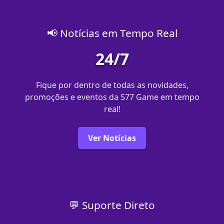
📢 Notícias em Tempo Real
24/7
Fique por dentro de todas as novidades,
promoções e eventos da 577 Game em tempo
real!
Ver Notícias
💬 Suporte Direto