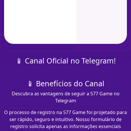
📱 Canal Oficial no Telegram!
📱 Benefícios do Canal
Descubra as vantagens de seguir a 577 Game no
Telegram
O processo de registro na 577 Game foi projetado para
ser rápido, seguro e intuitivo. Nosso formulário de
registro solicita apenas as informações essenciais