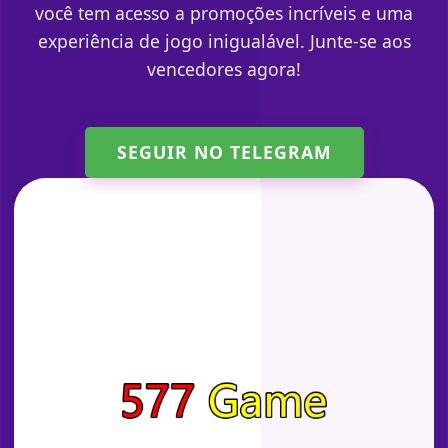
você tem acesso a promoções incríveis e uma
experiência de jogo inigualável. Junte-se aos
vencedores agora!
SEGUIR NO TELEGRAM