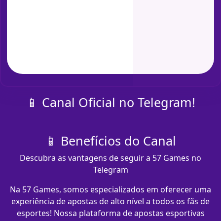
📱 Canal Oficial no Telegram!
📱 Benefícios do Canal
Descubra as vantagens de seguir a 57 Games no
Telegram
Na 57 Games, somos especializados em oferecer uma
experiência de apostas de alto nível a todos os fãs de
esportes! Nossa plataforma de apostas esportivas