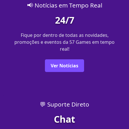
📢 Notícias em Tempo Real
24/7
Fique por dentro de todas as novidades,
promoções e eventos da 57 Games em tempo
real!
Ver Notícias
💬 Suporte Direto
Chat