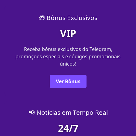
🎁 Bônus Exclusivos
VIP
Receba bônus exclusivos do Telegram,
promoções especiais e códigos promocionais
únicos!
Ver Bônus
📢 Notícias em Tempo Real
24/7