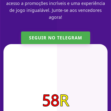
acesso a promoções incríveis e uma experiência
de jogo inigualável. Junte-se aos vencedores
agora!
SEGUIR NO TELEGRAM