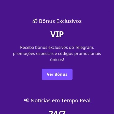
🎁 Bônus Exclusivos
VIP
Receba bônus exclusivos do Telegram,
promoções especiais e códigos promocionais
únicos!
Ver Bônus
📢 Notícias em Tempo Real
24/7