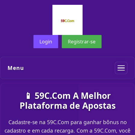
Login
Registrar-se
Menu
📱 59C.Com A Melhor
Plataforma de Apostas
Cadastre-se na 59C.Com para ganhar bônus no
cadastro e em cada recarga. Com a 59C.Com, você