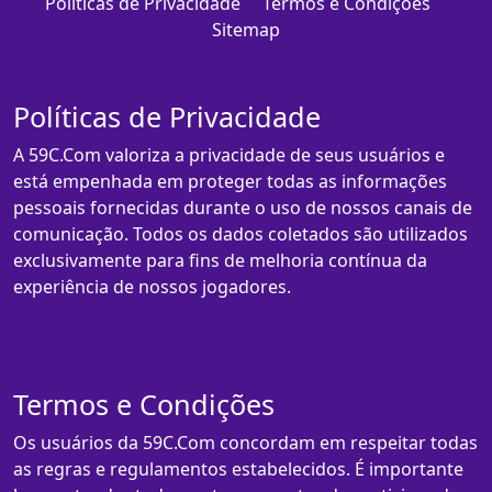
Políticas de Privacidade
Termos e Condições
Sitemap
Políticas de Privacidade
A 59C.Com valoriza a privacidade de seus usuários e
está empenhada em proteger todas as informações
pessoais fornecidas durante o uso de nossos canais de
comunicação. Todos os dados coletados são utilizados
exclusivamente para fins de melhoria contínua da
experiência de nossos jogadores.
Termos e Condições
Os usuários da 59C.Com concordam em respeitar todas
as regras e regulamentos estabelecidos. É importante