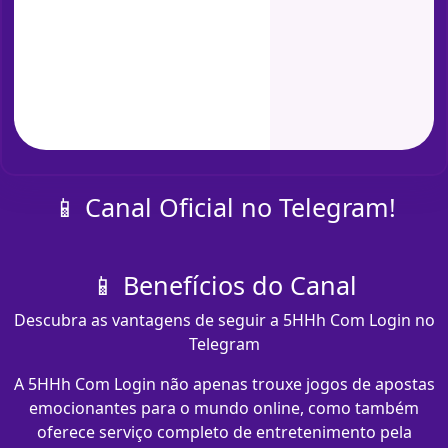
📱 Canal Oficial no Telegram!
📱 Benefícios do Canal
Descubra as vantagens de seguir a 5HHh Com Login no
Telegram
A 5HHh Com Login não apenas trouxe jogos de apostas
emocionantes para o mundo online, como também
oferece serviço completo de entretenimento pela