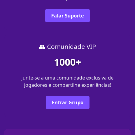
Falar Suporte
👥 Comunidade VIP
1000+
Junte-se a uma comunidade exclusiva de
jogadores e compartilhe experiências!
Entrar Grupo