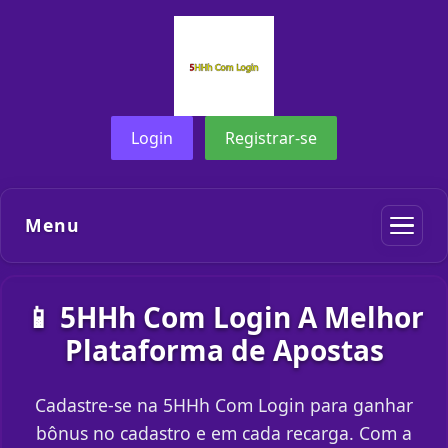
Login
Registrar-se
Menu
📱 5HHh Com Login A Melhor
Plataforma de Apostas
Cadastre-se na 5HHh Com Login para ganhar
bônus no cadastro e em cada recarga. Com a