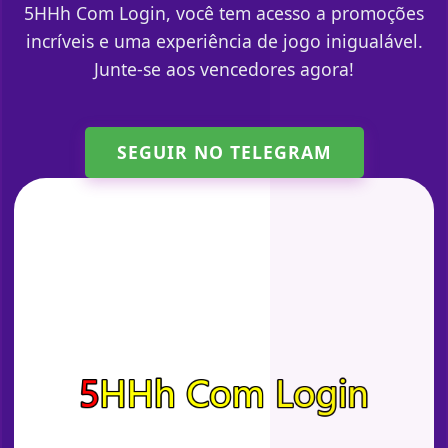
5HHh Com Login, você tem acesso a promoções
incríveis e uma experiência de jogo inigualável.
Junte-se aos vencedores agora!
SEGUIR NO TELEGRAM