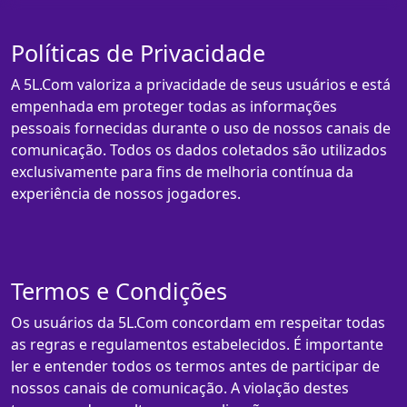
Políticas de Privacidade
A 5L.Com valoriza a privacidade de seus usuários e está
empenhada em proteger todas as informações
pessoais fornecidas durante o uso de nossos canais de
comunicação. Todos os dados coletados são utilizados
exclusivamente para fins de melhoria contínua da
experiência de nossos jogadores.
Termos e Condições
Os usuários da 5L.Com concordam em respeitar todas
as regras e regulamentos estabelecidos. É importante
ler e entender todos os termos antes de participar de
nossos canais de comunicação. A violação destes