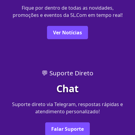
Fique por dentro de todas as novidades,
promoções e eventos da 5L.Com em tempo real!
Ver Notícias
💬 Suporte Direto
Chat
Suporte direto via Telegram, respostas rápidas e
atendimento personalizado!
Falar Suporte