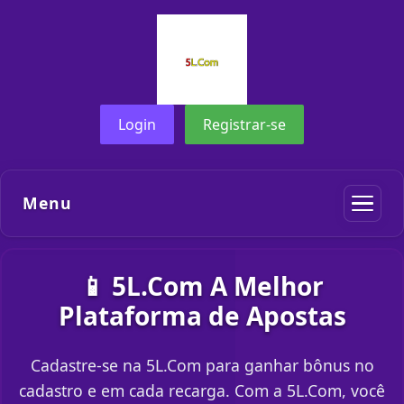
Login
Registrar-se
Menu
📱 5L.Com A Melhor
Plataforma de Apostas
Cadastre-se na 5L.Com para ganhar bônus no
cadastro e em cada recarga. Com a 5L.Com, você