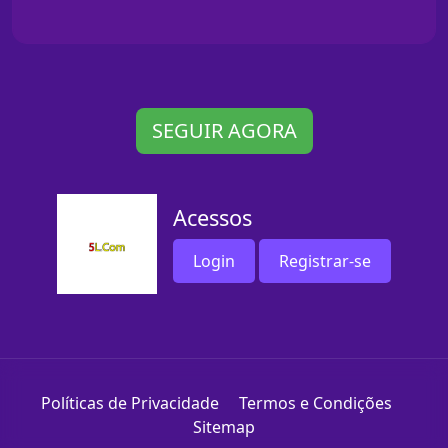
SEGUIR AGORA
Acessos
Login
Registrar-se
Políticas de Privacidade
Termos e Condições
Sitemap