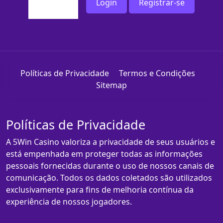
Login
Registrar-se
Políticas de Privacidade
Termos e Condições
Sitemap
Políticas de Privacidade
A 5Win Casino valoriza a privacidade de seus usuários e
está empenhada em proteger todas as informações
pessoais fornecidas durante o uso de nossos canais de
comunicação. Todos os dados coletados são utilizados
exclusivamente para fins de melhoria contínua da
experiência de nossos jogadores.