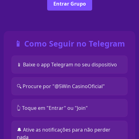
Entrar Grupo
📱 Como Seguir no Telegram
📱 Baixe o app Telegram no seu dispositivo
🔍 Procure por "@5Win CasinoOficial"
👆 Toque em "Entrar" ou "Join"
🔔 Ative as notificações para não perder
nada