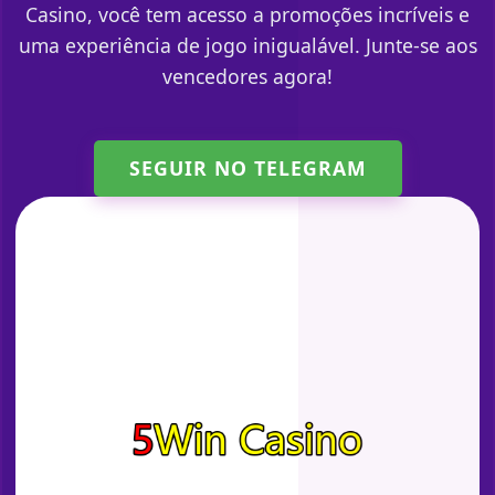
Casino, você tem acesso a promoções incríveis e
uma experiência de jogo inigualável. Junte-se aos
vencedores agora!
SEGUIR NO TELEGRAM