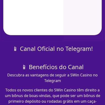
📱 Canal Oficial no Telegram!
📱 Benefícios do Canal
Descubra as vantagens de seguir a 5Win Casino no
Telegram
Todos os novos clientes do 5Win Casino têm direito a
um bônus de boas-vindas, que pode ser um bônus de
primeiro depósito ou rodadas grátis em um caça-