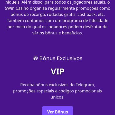
níqueis. Além disso, para todos os jogadores atuais, o
5Win Casino organiza regularmente promoções como
bônus de recarga, rodadas grátis, cashback, etc.
Também contamos com um programa de fidelidade
por meio do qual os jogadores podem desfrutar de
vários bônus e benefícios.
🎁 Bônus Exclusivos
VIP
Receba bônus exclusivos do Telegram,
promoções especiais e códigos promocionais
únicos!
Ver Bônus