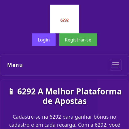
Login
Registrar-se
Menu
📱 6292 A Melhor Plataforma
de Apostas
Cadastre-se na 6292 para ganhar bônus no
cadastro e em cada recarga. Com a 6292, você