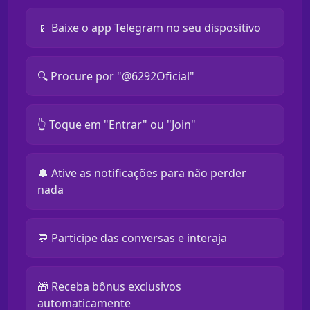
📱 Baixe o app Telegram no seu dispositivo
🔍 Procure por "@6292Oficial"
👆 Toque em "Entrar" ou "Join"
🔔 Ative as notificações para não perder
nada
💬 Participe das conversas e interaja
🎁 Receba bônus exclusivos
automaticamente