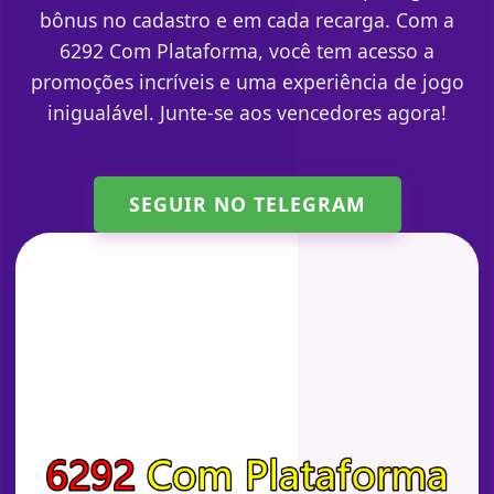
bônus no cadastro e em cada recarga. Com a
6292 Com Plataforma, você tem acesso a
promoções incríveis e uma experiência de jogo
inigualável. Junte-se aos vencedores agora!
SEGUIR NO TELEGRAM