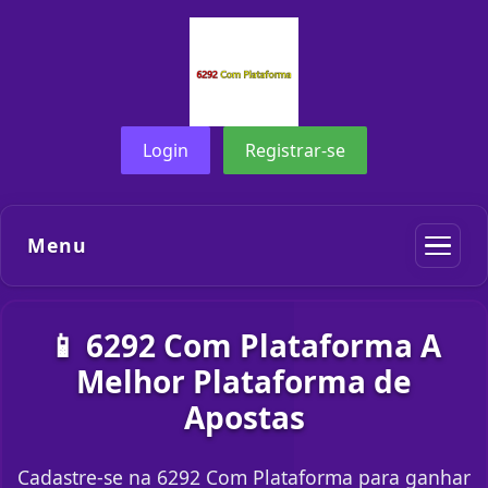
Login
Registrar-se
Menu
📱 6292 Com Plataforma A
Melhor Plataforma de
Apostas
Cadastre-se na 6292 Com Plataforma para ganhar