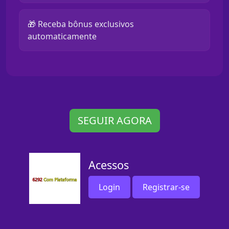
🎁 Receba bônus exclusivos
automaticamente
SEGUIR AGORA
Acessos
Login
Registrar-se