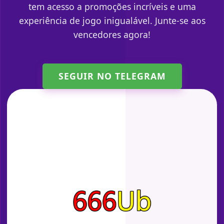
tem acesso a promoções incríveis e uma
experiência de jogo inigualável. Junte-se aos
vencedores agora!
SEGUIR NO TELEGRAM