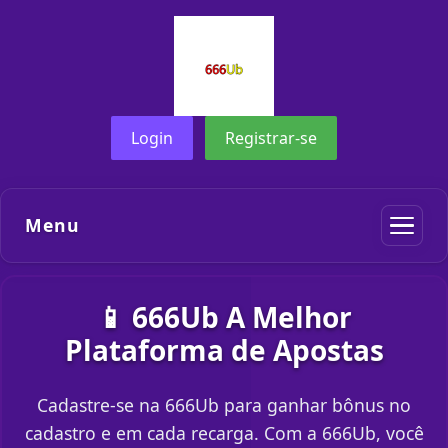
Login
Registrar-se
Menu
📱 666Ub A Melhor
Plataforma de Apostas
Cadastre-se na 666Ub para ganhar bônus no
cadastro e em cada recarga. Com a 666Ub, você