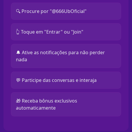
🔍 Procure por "@666UbOficial"
👆 Toque em "Entrar" ou "Join"
🔔 Ative as notificações para não perder
nada
💬 Participe das conversas e interaja
🎁 Receba bônus exclusivos
automaticamente