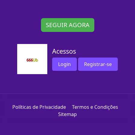
SEGUIR AGORA
Acessos
Login
Registrar-se
Políticas de Privacidade
Termos e Condições
Sitemap