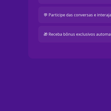
💬 Participe das conversas e interaj
🎁 Receba bônus exclusivos autom