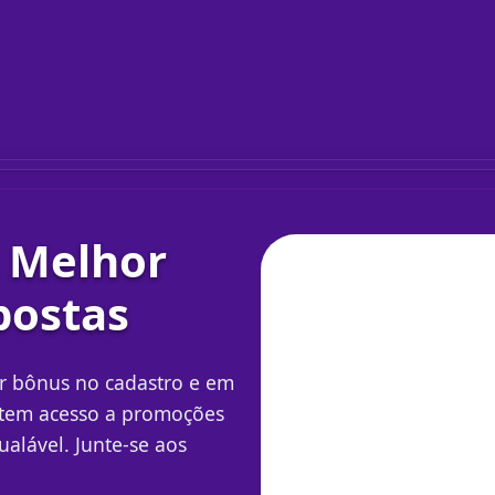
 Melhor
postas
r bônus no cadastro e em
 tem acesso a promoções
ualável. Junte-se aos