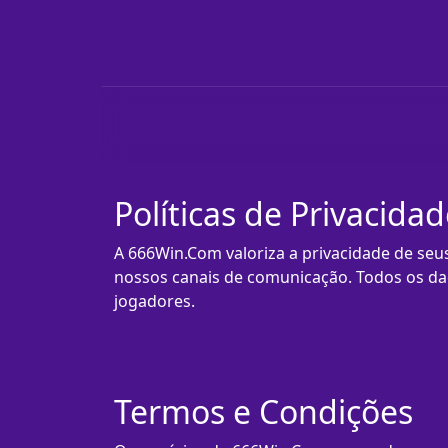
Políticas de Privacida
A 666Win.Com valoriza a privacidade de se
nossos canais de comunicação. Todos os dad
jogadores.
Termos e Condições