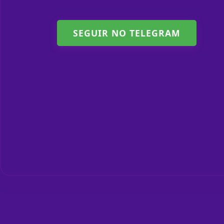
SEGUIR NO TELEGRAM