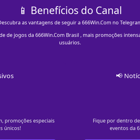
📱 Benefícios do Canal
Descubra as vantagens de seguir a 666Win.Com no Telegra
de de jogos da 666Win.Com Brasil , mais promoções intens
usuários.
sivos
📢 Notí
m, promoções especiais
Fique por dentro d
s únicos!
eventos da 