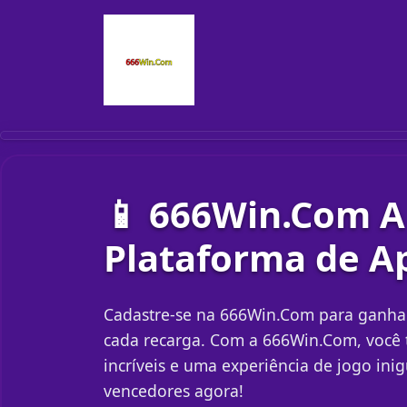
📱 666Win.Com A
Plataforma de A
Cadastre-se na 666Win.Com para ganha
cada recarga. Com a 666Win.Com, você
incríveis e uma experiência de jogo inig
vencedores agora!