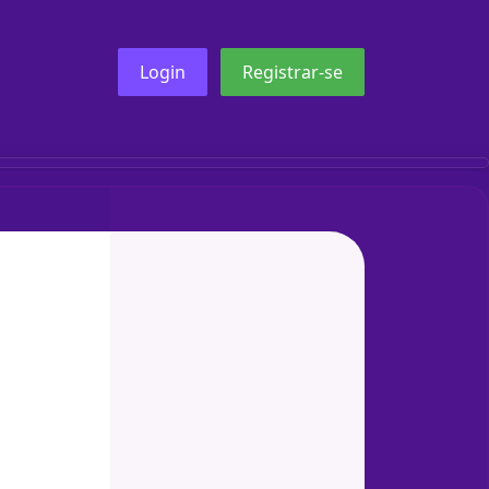
Login
Registrar-se