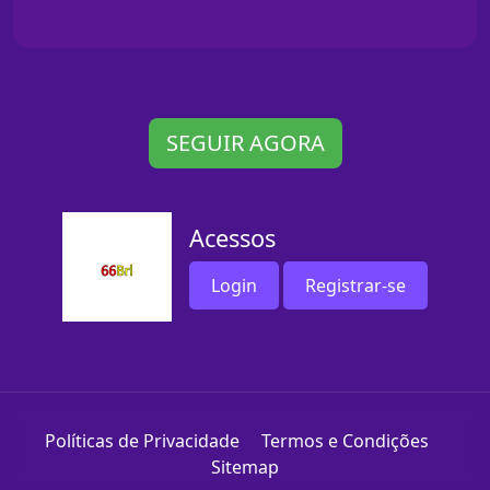
SEGUIR AGORA
Acessos
Login
Registrar-se
Políticas de Privacidade
Termos e Condições
Sitemap