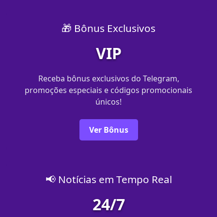
🎁 Bônus Exclusivos
VIP
Receba bônus exclusivos do Telegram,
promoções especiais e códigos promocionais
únicos!
Ver Bônus
📢 Notícias em Tempo Real
24/7