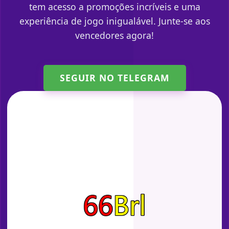
tem acesso a promoções incríveis e uma
experiência de jogo inigualável. Junte-se aos
vencedores agora!
SEGUIR NO TELEGRAM