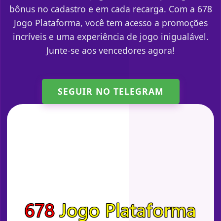
bônus no cadastro e em cada recarga. Com a 678
Jogo Plataforma, você tem acesso a promoções
incríveis e uma experiência de jogo inigualável.
Junte-se aos vencedores agora!
SEGUIR NO TELEGRAM