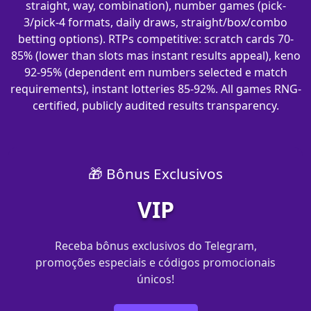
straight, way, combination), number games (pick-
3/pick-4 formats, daily draws, straight/box/combo
betting options). RTPs competitive: scratch cards 70-
85% (lower than slots mas instant results appeal), keno
92-95% (dependent em numbers selected e match
requirements), instant lotteries 85-92%. All games RNG-
certified, publicly audited results transparency.
🎁 Bônus Exclusivos
VIP
Receba bônus exclusivos do Telegram,
promoções especiais e códigos promocionais
únicos!