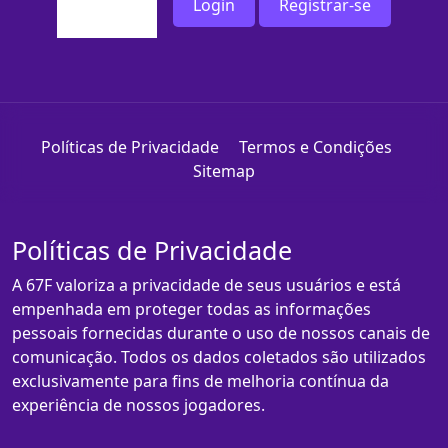
Login
Registrar-se
Políticas de Privacidade
Termos e Condições
Sitemap
Políticas de Privacidade
A 67F valoriza a privacidade de seus usuários e está
empenhada em proteger todas as informações
pessoais fornecidas durante o uso de nossos canais de
comunicação. Todos os dados coletados são utilizados
exclusivamente para fins de melhoria contínua da
experiência de nossos jogadores.