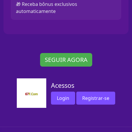
🎁 Receba bônus exclusivos
automaticamente
SEGUIR AGORA
Acessos
Login
Registrar-se