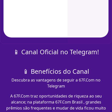
📱 Canal Oficial no Telegram!
📱 Benefícios do Canal
Descubra as vantagens de seguir a 67F.Com no
Telegram
A 67F.Com traz oportunidades de riqueza ao seu
alcance; na plataforma 67F.Com Brasil , grandes
prêmios são frequentes e mudar de vida ficou muito