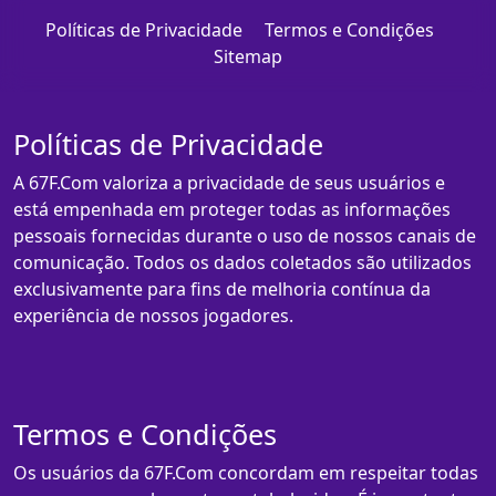
Políticas de Privacidade
Termos e Condições
Sitemap
Políticas de Privacidade
A 67F.Com valoriza a privacidade de seus usuários e
está empenhada em proteger todas as informações
pessoais fornecidas durante o uso de nossos canais de
comunicação. Todos os dados coletados são utilizados
exclusivamente para fins de melhoria contínua da
experiência de nossos jogadores.
Termos e Condições
Os usuários da 67F.Com concordam em respeitar todas