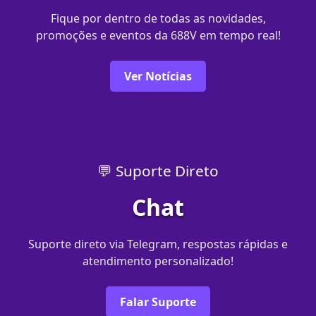
Fique por dentro de todas as novidades,
promoções e eventos da 688V em tempo real!
Ver Notícias
💬 Suporte Direto
Chat
Suporte direto via Telegram, respostas rápidas e
atendimento personalizado!
Falar Suporte