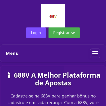
Login
Registrar-se
Menu
📱 688V A Melhor Plataforma
de Apostas
Cadastre-se na 688V para ganhar bônus no
cadastro e em cada recarga. Com a 688V, você