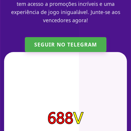
tem acesso a promoções incríveis e uma
experiência de jogo inigualável. Junte-se aos
vencedores agora!
SEGUIR NO TELEGRAM