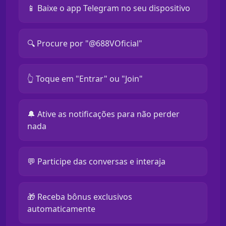
📱 Baixe o app Telegram no seu dispositivo
🔍 Procure por "@688VOficial"
👆 Toque em "Entrar" ou "Join"
🔔 Ative as notificações para não perder
nada
💬 Participe das conversas e interaja
🎁 Receba bônus exclusivos
automaticamente