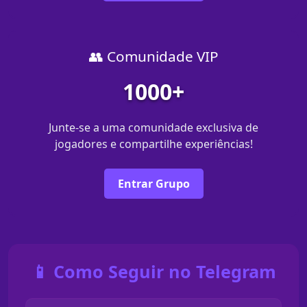
👥 Comunidade VIP
1000+
Junte-se a uma comunidade exclusiva de
jogadores e compartilhe experiências!
Entrar Grupo
📱 Como Seguir no Telegram